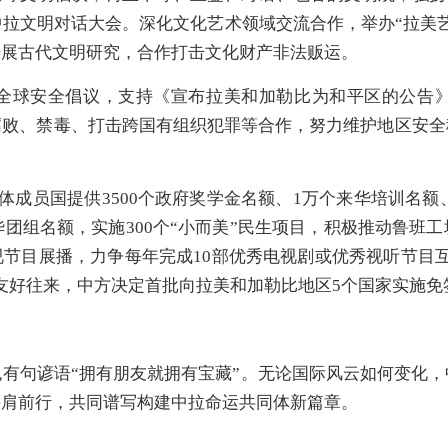
拉文明对话大会。深化文化艺术领域交流合作，举办“拉美
开展古代文明研究，合作打击文化财产非法贩运。
全球安全倡议，支持《宣布拉美和加勒比为和平区的公告》
腐败、禁毒、打击跨国有组织犯罪等合作，努力维护地区安全
。
成员国提供3500个政府奖学金名额、1万个来华培训名额、
来华团组名额，实施300个“小而美”民生项目，积极推动鲁
视节目展播，力争每年完成10部优秀电视剧或优秀视听节目
友好往来，中方决定首批向拉美和加勒比地区5个国家实施
也有句谚语“拥有朋友就拥有宝藏”。无论国际风云如何变化
并肩前行，共同谱写构建中拉命运共同体新篇章。