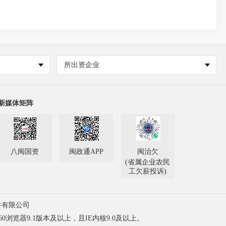
所出资企业
新媒体矩阵
八闽国资
闽政通APP
闽治欠
(省属企业农民
工欠薪投诉)
件有限公司
60浏览器9.1版本及以上，且IE内核9.0及以上。