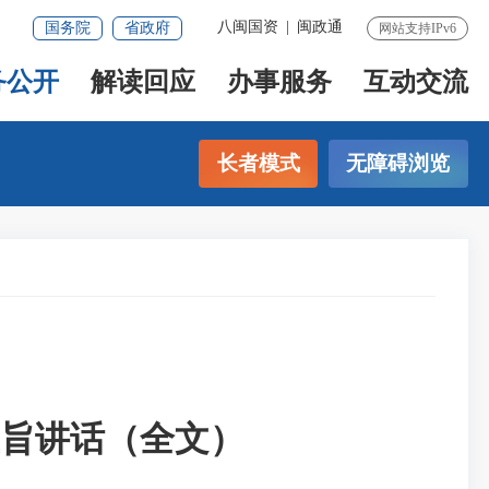
八闽国资
|
闽政通
国务院
省政府
网站支持IPv6
务公开
解读回应
办事服务
互动交流
长者模式
无障碍浏览
旨讲话（全文）