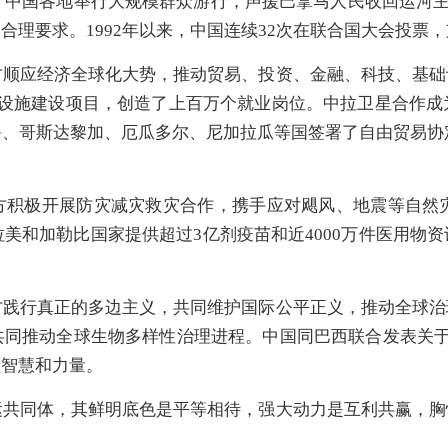
，中国各地举行大规模群众游行，声援巴拿马人民收回运河主权
合理要求。1992年以来，中国连续32次在联合国大会投票
方顺应经济全球化大势，推动贸易、投资、金融、科技、基础
基础设施建设项目，创造了上百万个就业岗位。中拉卫星合作
、哥斯达黎加、厄瓜多尔、尼加拉瓜等国签署了自由贸易协定
积极开展防灾减灾救灾合作，携手应对飓风、地震等自然灾
拉美和加勒比国家提供超过3亿剂疫苗和近4000万件医用物
方践行真正的多边主义，共同维护国际公平正义，推动全球治
同推动全球生物多样性治理进程。中国同巴西联合发表关于政
献智慧和力量。
运共同体，其鲜明底色是平等相待，强大动力是互利共赢，胸