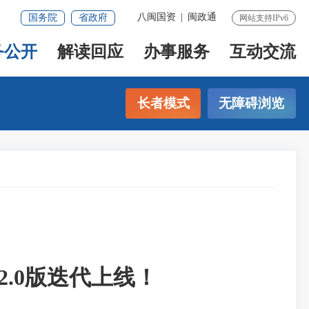
八闽国资
|
闽政通
国务院
省政府
网站支持IPv6
务公开
解读回应
办事服务
互动交流
长者模式
无障碍浏览
.0版迭代上线！