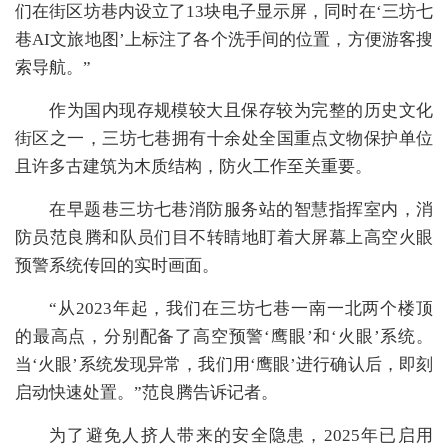
们在街区坊巷内设立了13块电子显示屏，同时在‘三坊七
巷AI文旅地图’上标注了各个洗手间的位置，方便游客搜
索导航。”
作为国内现存规模较大且保存较为完整的历史文化
街区之一，三坊七巷拥有十余处全国重点文物保护单位
且许多古建筑为木质结构，防火工作至关重要。
在早题巷三坊七巷消防服务站的智慧指挥室内，消
防员范良腾和队员们目不转睛地盯着大屏幕上高空火眼
预警系统传回的实时画面。
“从2023年起，我们在三坊七巷一南一北两个楼顶
的最高点，分别配备了高空预警‘鹰眼’和‘火眼’系统。
当‘火眼’系统发现异常，我们用‘鹰眼’进行确认后，即刻
启动快速处置。”范良腾告诉记者。
为了避免人挤人带来的安全隐患，2025年已启用