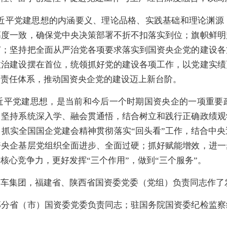
近平党建思想的内涵要义、理论品格、实践基础和理论渊源
高度一致，确保党中央决策部署不折不扣落实到位；旗帜鲜明
节；坚持把全面从严治党各项要求落实到国资央企党的建设各
政治建设摆在首位，统领抓好党的建设各项工作，以党建实绩
的责任体系，推动国资央企党的建设迈上新台阶。
近平党建思想，是当前和今后一个时期国资央企的一项重要
，坚持系统深入学、融会贯通悟，结合树立和践行正确政绩观
抓实全国国企党建会精神贯彻落实“回头看”工作，结合中
资央企基层党组织全面进步、全面过硬；抓好赋能增效，进一
核心竞争力，更好发挥“三个作用”，做到“三个服务”。
中车集团，福建省、陕西省国资委党委（党组）负责同志作了
部分省（市）国资委党委负责同志；驻国务院国资委纪检监察