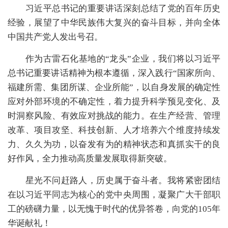
习近平总书记的重要讲话深刻总结了党的百年历史
经验，展望了中华民族伟大复兴的奋斗目标，并向全体
中国共产党人发出号召。
作为古雷石化基地的“龙头”企业，我们将以习近平
总书记重要讲话精神为根本遵循，深入践行“国家所向、
福建所需、集团所谋、企业所能”，以自身发展的确定性
应对外部环境的不确定性，着力提升科学预见变化、及
时洞察风险、有效应对挑战的能力。在生产经营、管理
改革、项目攻坚、科技创新、人才培养六个维度持续发
力、久久为功，以奋发有为的精神状态和真抓实干的良
好作风，全力推动高质量发展取得新突破。
星光不问赶路人，历史属于奋斗者。我将紧密团结
在以习近平同志为核心的党中央周围，凝聚广大干部职
工的磅礴力量，以无愧于时代的优异答卷，向党的105年
华诞献礼！