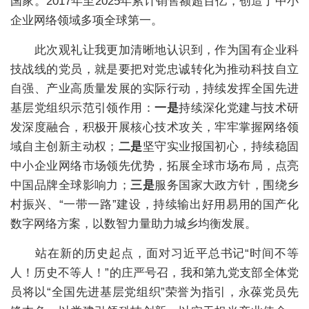
国家。2017年至2025年累计销售额超百亿，创造了中小
企业网络领域多项全球第一。
此次观礼让我更加清晰地认识到，作为国有企业科
技战线的党员，就是要把对党忠诚转化为推动科技自立
自强、产业高质量发展的实际行动，持续发挥全国先进
基层党组织示范引领作用：
一是
持续深化党建与技术研
发深度融合，积极开展核心技术攻关，牢牢掌握网络领
域自主创新主动权；
二是
坚守实业报国初心，持续稳固
中小企业网络市场领先优势，拓展全球市场布局，点亮
中国品牌全球影响力；
三是
服务国家大政方针，围绕乡
村振兴、“一带一路”建设，持续输出好用易用的国产化
数字网络方案，以数智力量助力城乡均衡发展。
站在新的历史起点，面对习近平总书记“时间不等
人！历史不等人！”的庄严号召，我和第九党支部全体党
员将以“全国先进基层党组织”荣誉为指引，永葆党员先