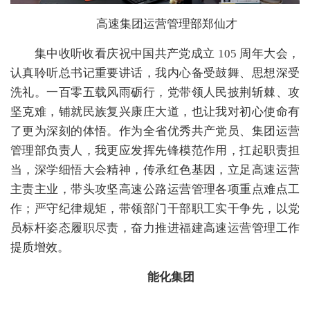
高速集团运营管理部郑仙才
集中收听收看庆祝中国共产党成立 105 周年大会，
认真聆听总书记重要讲话，我内心备受鼓舞、思想深受
洗礼。一百零五载风雨砺行，党带领人民披荆斩棘、攻
坚克难，铺就民族复兴康庄大道，也让我对初心使命有
了更为深刻的体悟。作为全省优秀共产党员、集团运营
管理部负责人，我更应发挥先锋模范作用，扛起职责担
当，深学细悟大会精神，传承红色基因，立足高速运营
主责主业，带头攻坚高速公路运营管理各项重点难点工
作；严守纪律规矩，带领部门干部职工实干争先，以党
员标杆姿态履职尽责，奋力推进福建高速运营管理工作
提质增效。
能化集团