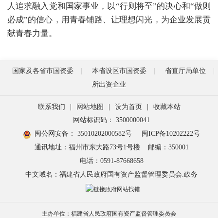
人追求融入党和国家事业，以“行则将至”的决心和“做则
必成”的信心，用青春铺路、让理想闪光，为企业发展贡
献青春力量。
国家及各省市国资委
本省设区市国资委
省直厅局单位
所出资企业
联系我们
|
网站地图
|
设为首页
|
收藏本站
网站标识码： 3500000041
闽公网安备： 35010202000582号
闽ICP备10202222号
通讯地址：福州市东大路73号1号楼
邮编：350001
电话：0591-87668658
中文域名：福建省人民政府国有资产监督管理委员会.政务
主办单位：福建省人民政府国有资产监督管理委员会