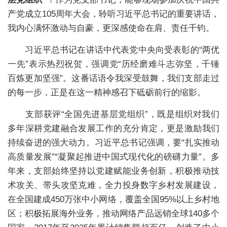
产党成立105周年大会，聆听习近平总书记的重要讲话，
我内心满怀激动与自豪，更深感使命在肩、责任千钧。
习近平总书记在讲话中代表党中央向受表彰的“两优
一先”表示热烈祝贺，强调党“历经磨难斗志弥坚，千锤
百炼更加坚强”。这番话语令我深受鼓舞，我们支部走过
的每一步，正是在这一精神感召下砥砺前行的缩影。
支部获评“全国先进基层党组织”，既是组织对我们
多年深耕党建融合发展工作的充分肯定，更是激励我们
持续奋进的强大动力。习近平总书记强调
，
要“扎实推动
高质量发展”“凝聚起推进中国式现代化的磅礴力量”。多
年来，支部始终坚持以党建赋能业务创新，积极推动技
术攻关、带头攻坚克难，全力投身数字乡村发展建设，
在全国建成450万张中小网络，覆盖全国95%以上乡村地
区；积极拓展海外业务，推动网络产品远销全球140多个