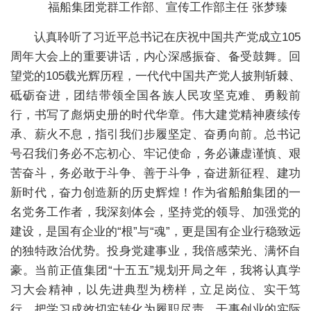
福船集团党群工作部
、宣传工作部
主任 张梦臻
认真聆听了习近平总书记在庆祝中国共产党成立105
周年大会上的重要讲话，内心深感振奋、备受鼓舞。回
望党的105载光辉历程，一代代中国共产党人披荆斩棘、
砥砺奋进，团结带领全国各族人民攻坚克难、勇毅前
行，书写了彪炳史册的时代华章。伟大建党精神赓续传
承、薪火不息，指引我们步履坚定、奋勇向前。总书记
号召我们务必不忘初心、牢记使命，务必谦虚谨慎、艰
苦奋斗，务必敢于斗争、善于斗争，奋进新征程、建功
新时代，奋力创造新的历史辉煌！作为省船舶集团的一
名党务工作者，我深刻体会，坚持党的领导、加强党的
建设，是国有企业的“根”与“魂”，更是国有企业行稳致远
的独特政治优势。投身党建事业，我倍感荣光、满怀自
豪。当前正值集团“十五五”规划开局之年，我将认真学
习大会精神，以先进典型为榜样，立足岗位、实干笃
行，把学习成效切实转化为履职尽责、干事创业的实际