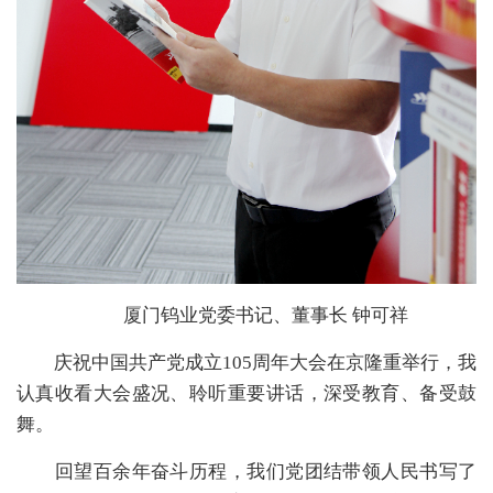
厦门钨业党委书记、董事长 钟可祥
庆祝中国共产党成立105周年大会在京隆重举行，我
认真收看大会盛况、聆听重要讲话，深受教育、备受鼓
舞。
回望百余年奋斗历程，我们党团结带领人民书写了