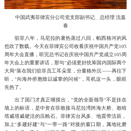
中国武夷菲律宾分公司党支部副书记、总经理 沈嘉
春
驻菲八年，马尼拉的暑热蒸过八回，帕西格河的风
也吹了数载。今天在菲律宾公司收看庆祝中国共产党105
周年大会直播，听完总书记在庆祝中国共产党成立105周
年大会上的重要讲话，那句"必须更好统筹国内国际两个
大局"落在我们驻菲员工耳朵里，分量格外沉——再往下
听，"向海外侨胞致以诚挚的问候"，耳机这一头，眼眶
先热了。
出了国门才真正咂摸出，"党的全面领导"不是挂在
墙上的标语，是中资在菲敢接马尼拉湾跨海大桥、敢啃
塔威塔威硬活的压舱石。菲律宾台风多、地震带活跃，
加上"多建好建"与"一带一路"对接的窗口期，属地化磨