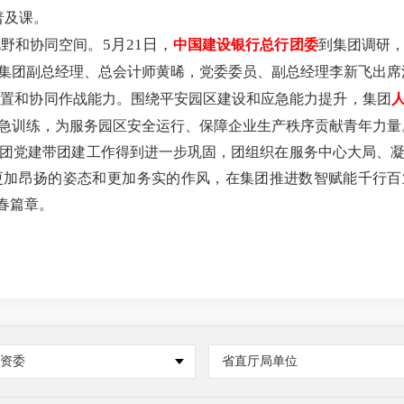
普及课
。
5月21日，
视野和协同空间。
中国建设银行总行团委
到集团调研
集团副总经理、总会计师黄晞，党委委员、副总经理李新飞出席
处置和协同作战能力。围绕平安园区建设和应急能力提升，集团
急训练，为服务园区安全运行、保障企业生产秩序贡献青年力量
集团党建带团建
工作
得到进一步巩固，团组织在服务中心大局、
更加昂扬的姿态和更加务实的作风，
在
集团
推进
数智赋能千行百
春篇章。
国资委
省直厅局单位