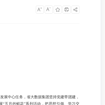
量发展中心任务，
省大数据
集团坚持党建带团建，
展
“五月的鲜花”系列活动，把思想引领、学习交