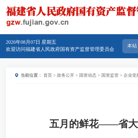
2026年08月07日
星期五
欢迎访问福建省人民政府国有资产监督管理委员会
当前位置：
首页
>
政务公开
>
国资动态
>
国资监管
>
企业党
五月的鲜花——省大