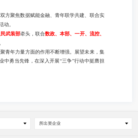
，双方聚焦数据赋能金融、青年联学共建、联合实
活动。
人民武装部
牵头，联合
数政
、
本部、一开、流控、
。
凝聚青年力量方面的作用不断增强。展望未来，集
业中勇当先锋，
在
深入开展
“三争”行动
中挺膺担
所出资企业