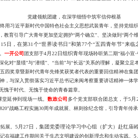
党建领航
团建
，在深学细悟中筑牢信仰根基
始终用习近平新时代中国特色社会主义思想武装青年，坚持党组
，教育引导广大青年更加坚定拥护
“两个确立”、坚决做到“两个维
月15日，在第31个“世界读书日”和第77个“五四青年节”来临
4月22日组织青年
。
一开公司
团支部于
现场聆听
第二期
“福小宣
深化对
“显绩”与“潜绩”、“当前”与“长远”关系的理解，凝聚立
年五四奖章暨新时代青年先锋奖获奖者代表的重要回信精神在集
神，
与
深入贯彻落实
习近平总书记来闽考察重要讲话精神
一体
无愧于时代、无愧于使命的青春篇章。
5
课堂延伸到现场一线。
数政公司
多个党支部联合团总支，于
3820”战略工程实施30周年成就展、林则徐纪念馆，
引导青年传
5月27日，集团党委理论学习中心组（扩大）赴红庙
断拓展。
5
记在福建工作期间关于生态文明建设的创新理念和生动实践
。