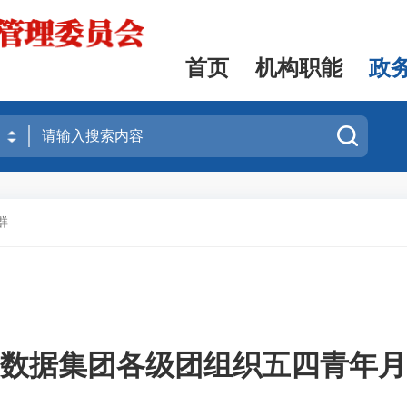
首页
机构职能
政
群
数据集团各级团组织五四青年月