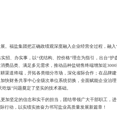
发展。福盐集团把正确政绩观
深度
融入企业经营全过程，融入
出实招、办实事，
以
“优结构、控价格”理念
为
指引，出台
“护
富消费品类、满足多元需求，推动品种盐销售终端增加近
300
深耕渠道终端，开拓各类细分市场，深化省际合作；在品牌建
，
加快财务共享中心全级次单位系统切换，全面赋能企业治理
天吃饭”问题奠定了坚实的技术基础。
以更加坚定的信念和实干的担当，团结带领广大干部职工，进
实际行动，以实绩实效奋力书写盐业高质量发展新篇章！