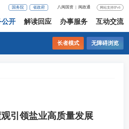
八闽国资
|
闽政通
国务院
省政府
网站支持IPv6
务公开
解读回应
办事服务
互动交流
长者模式
无障碍浏览
绩观引领盐业高质量发展