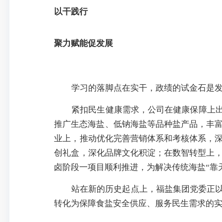
以干践行
聚力赋能促发展
学习的落
脚点在实干，政绩的试金石是
紧扣民生健康需求
，
公司
在健康保障上
推广
生态海盐、
低钠
海
盐
等品种盐产品，丰
业上，
推动优化完善营销体系和考核体系，
创礼盒，深化品牌文化积淀
；
在数智转型上
卤阶段一项目顺利推进，为解决传统海盐
“靠
站在新的历史起点上，福盐集团党委正
转化为保障食盐安全供应、服务民生需求的