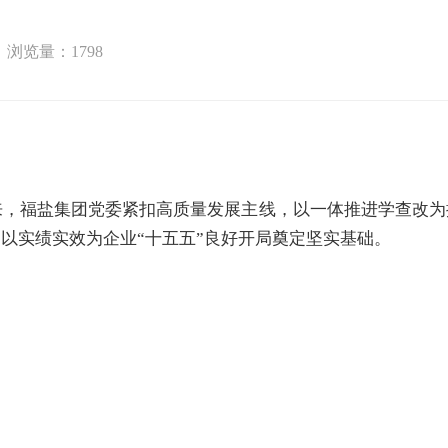
浏览量：
1798
来，
福盐集团
党委紧扣高质量发展主线，
以
一体推进学查改
为
，以实绩实效为
企业
“十五五”良好开局奠定坚实基础。