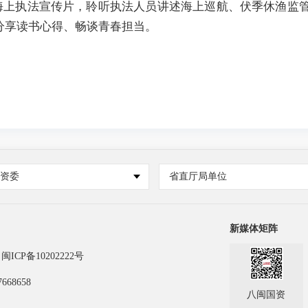
海上执法宣传片，聆听执法人员讲述海上巡航、伏季休渔监管
题分享读书心得、畅谈青春担当。
国资委
省直厅局单位
新媒体矩阵
闽ICP备10202222号
668658
八闽国资