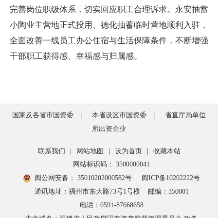
完善岗位职级体系，切实回应职工合理诉求。永安抽蓄
小陶业主营地正式投用、德化抽蓄临时营地顺利入驻，
全面改善一线员工办公住宿与生活保障条件，不断增强
干部职工获得感、幸福感与归属感。
国家及各省市国资委
本省设区市国资委
省直厅局单位
所出资企业
联系我们
|
网站地图
|
设为首页
|
收藏本站
网站标识码： 3500000041
闽公网安备： 35010202000582号
闽ICP备10202222号
通讯地址：福州市东大路73号1号楼
邮编：350001
电话：0591-87668658