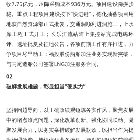
收7.75亿元，压降采购成本936万元。项目建设蹄疾步
稳。重点工程项目建设按下“快进键”，德化抽蓄项目用
地获自然资源部正式批复，交通洞顺利进洞施工，上水
库工程正式开工；
长乐汇流站
陆上集控站完成电磁环
评、选址批复及征地公告，各项前期工作有序推进，力
争项目尽早动工；福投股份船舶加注业务实现新突破，
与马尾造船公司签署LNG加注服务合同。
0
2
破解发展难题，彰显担当“硬实力”
坚持问题导向，以正确政绩观锤炼务实作风，聚焦发展
中的堵点难点问题，深化改革创新、强化协同联动、凝
聚发展合力，以务实举措破解发展瓶颈，以担当作为提
升治理效能。持续优化业务流程，
福创投
细化投前管理