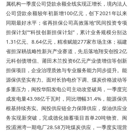
属机构一季度公司贷款余额全线实现正增长，境内法人
公司贷款余额较年初新增100亿元，创下2021年以来
同期最好水平；
省再担保公司
高效落地“民间投资专项
担保计划”“科技创新担保计划”，累计业务规模分别达
1.31亿元、8.64亿元，精准赋能277家市场主体；福建
省担深耕战略性新兴产业赛道，先后落地翔安创投2亿
元科创债增信、莆田木兰投资6亿元产业债增信等创新
担保项目，企业治理质效与专业服务能力同步提升。能
源保供坚实有力。面对长协电价下调、煤炭价格波动等
多重压力，闽投华阳发电公司主动攻坚破局，一季度完
成发电量43.98亿千瓦时，同比增幅31.4%，能源保供
根基持续夯实。
闽投供应链
全力保障供应，柴油供应业
务实现新突破，完成德化抽蓄项目首单20吨物资、闽
投湄洲湾一期电厂28.58万吨煤炭供应，一季度实现营