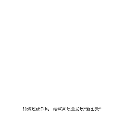
锤炼过硬作风 绘就高质量发展“新图景”