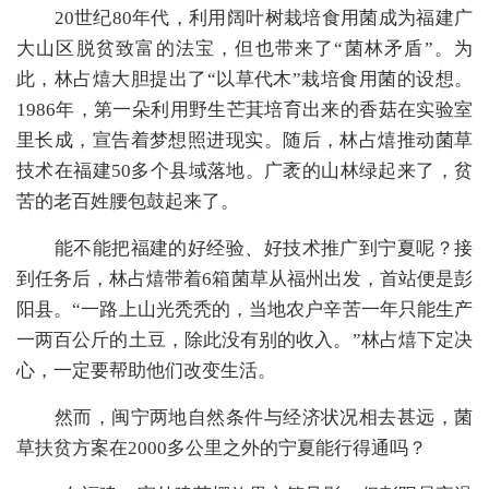
20世纪80年代，利用阔叶树栽培食用菌成为福建广
大山区脱贫致富的法宝，但也带来了“菌林矛盾”。为
此，林占熺大胆提出了“以草代木”栽培食用菌的设想。
1986年，第一朵利用野生芒萁培育出来的香菇在实验室
里长成，宣告着梦想照进现实。随后，林占熺推动菌草
技术在福建50多个县域落地。广袤的山林绿起来了，贫
苦的老百姓腰包鼓起来了。
能不能把福建的好经验、好技术推广到宁夏呢？接
到任务后，林占熺带着6箱菌草从福州出发，首站便是彭
阳县。“一路上山光秃秃的，当地农户辛苦一年只能生产
一两百公斤的土豆，除此没有别的收入。”林占熺下定决
心，一定要帮助他们改变生活。
然而，闽宁两地自然条件与经济状况相去甚远，菌
草扶贫方案在2000多公里之外的宁夏能行得通吗？