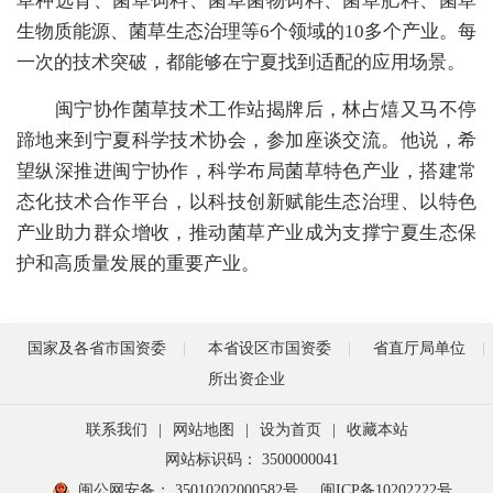
草种选育、菌草饲料、菌草菌物饲料、菌草肥料、菌草
生物质能源、菌草生态治理等6个领域的10多个产业。每
一次的技术突破，都能够在宁夏找到适配的应用场景。
闽宁协作菌草技术工作站揭牌后，林占熺又马不停
蹄地来到宁夏科学技术协会，参加座谈交流。他说，希
望纵深推进闽宁协作，科学布局菌草特色产业，搭建常
态化技术合作平台，以科技创新赋能生态治理、以特色
产业助力群众增收，推动菌草产业成为支撑宁夏生态保
护和高质量发展的重要产业。
国家及各省市国资委
本省设区市国资委
省直厅局单位
所出资企业
联系我们
|
网站地图
|
设为首页
|
收藏本站
网站标识码： 3500000041
闽公网安备： 35010202000582号
闽ICP备10202222号