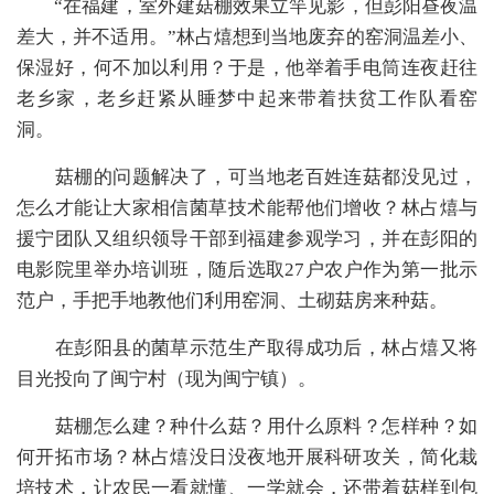
“在福建，室外建菇棚效果立竿见影，但彭阳昼夜温
差大，并不适用。”林占熺想到当地废弃的窑洞温差小、
保湿好，何不加以利用？于是，他举着手电筒连夜赶往
老乡家，老乡赶紧从睡梦中起来带着扶贫工作队看窑
洞。
菇棚的问题解决了，可当地老百姓连菇都没见过，
怎么才能让大家相信菌草技术能帮他们增收？林占熺与
援宁团队又组织领导干部到福建参观学习，并在彭阳的
电影院里举办培训班，随后选取27户农户作为第一批示
范户，手把手地教他们利用窑洞、土砌菇房来种菇。
在彭阳县的菌草示范生产取得成功后，林占熺又将
目光投向了闽宁村（现为闽宁镇）。
菇棚怎么建？种什么菇？用什么原料？怎样种？如
何开拓市场？林占熺没日没夜地开展科研攻关，简化栽
培技术，让农民一看就懂、一学就会，还带着菇样到包