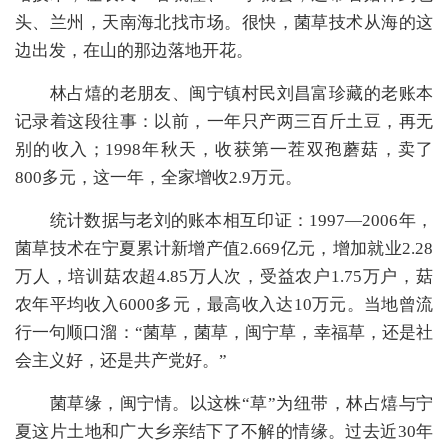
头、兰州，天南海北找市场。很快，菌草技术从海的这
边出发，在山的那边落地开花。
林占熺的老朋友、闽宁镇村民刘昌富珍藏的老账本
记录着这段往事：以前，一年只产两三百斤土豆，再无
别的收入；1998年秋天，收获第一茬双孢蘑菇，卖了
800多元，这一年，全家增收2.9万元。
统计数据与老刘的账本相互印证：1997—2006年，
菌草技术在宁夏累计新增产值2.669亿元，增加就业2.28
万人，培训菇农超4.85万人次，受益农户1.75万户，菇
农年平均收入6000多元，最高收入达10万元。当地曾流
行一句顺口溜：“菌草，菌草，闽宁草，幸福草，还是社
会主义好，还是共产党好。”
菌草缘，闽宁情。以这株“草”为纽带，林占熺与宁
夏这片土地和广大乡亲结下了不解的情缘。过去近30年