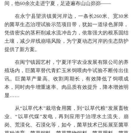
间，他60余次走进宁夏，足迹遍布山山峁峁——
在永宁县望洪镇黄河岸边，一条长260米、宽30米
的菌草生态治理试验示范项目带，犹如一道绿色屏障，
凭借密实的茎秆削减水流冲击力，依靠强大的根系固结
土壤，减少岸线崩塌风险，为宁夏动态河岸的生态防护
提供了新方案。
在闽宁镇园艺村，宁夏洋宇农业发展有限公司的养
殖场内，巨菌草替代青贮玉米饲喂肉牛试验不断传出佳
讯。巨菌草产量高、收割周期长，有效降低了饲喂成
本，同时肉牛增重速率、肉品质有效提升，降本增效明
显……
从“以草代木”栽培食用菌，到“以草代粮”发展畜牧
业、“以草代煤”发电，再到应用于治理水土流失、崩
岗、荒漠化、石漠化等，如今，菌草技术已拓展至菌草