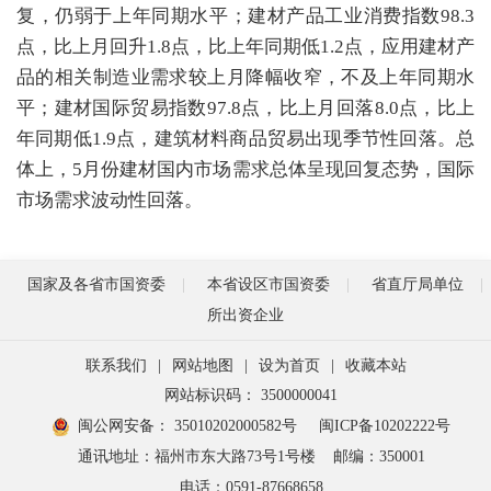
复，仍弱于上年同期水平；建材产品工业消费指数98.3
点，比上月回升1.8点，比上年同期低1.2点，应用建材产
品的相关制造业需求较上月降幅收窄，不及上年同期水
平；建材国际贸易指数97.8点，比上月回落8.0点，比上
年同期低1.9点，建筑材料商品贸易出现季节性回落。总
体上，5月份建材国内市场需求总体呈现回复态势，国际
市场需求波动性回落。
国家及各省市国资委
本省设区市国资委
省直厅局单位
所出资企业
联系我们
|
网站地图
|
设为首页
|
收藏本站
网站标识码： 3500000041
闽公网安备： 35010202000582号
闽ICP备10202222号
通讯地址：福州市东大路73号1号楼
邮编：350001
电话：0591-87668658