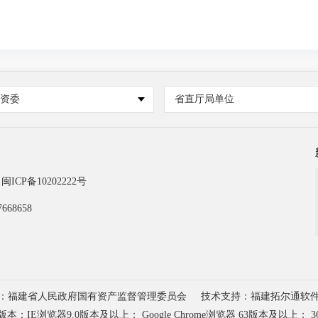
国资委
省直厅局单位
闽ICP备10202222号
668658
：福建省人民政府国有资产监督管理委员会
技术支持：福建拓尔通软
浏览器9.0版本及以上； Google Chrome浏览器 63版本及以上； 3