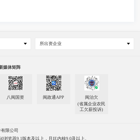
所出资企业
新媒体矩阵
八闽国资
闽政通APP
闽治欠
(省属企业农民
工欠薪投诉)
件有限公司
60浏览器9.1版本及以上，且IE内核9.0及以上。