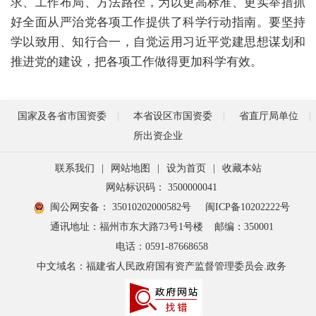
求、工作布局、方法路径，为以更高标准、更实举措抓
好全面从严治党各项工作提供了科学行动指南。要坚持
学以致用、知行合一，自觉运用习近平党建思想谋划和
推进党的建设，把各项工作做得更加科学有效。
国家及各省市国资委
本省设区市国资委
省直厅局单位
所出资企业
联系我们
|
网站地图
|
设为首页
|
收藏本站
网站标识码： 3500000041
闽公网安备： 35010202000582号
闽ICP备10202222号
通讯地址：福州市东大路73号1号楼
邮编：350001
电话：0591-87668658
中文域名：福建省人民政府国有资产监督管理委员会.政务