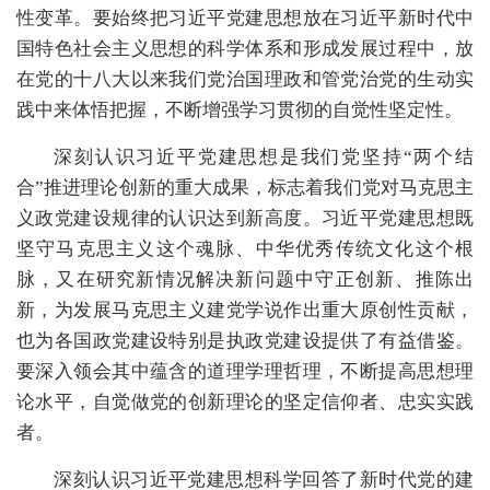
性变革。要始终把习近平党建思想放在习近平新时代中
国特色社会主义思想的科学体系和形成发展过程中，放
在党的十八大以来我们党治国理政和管党治党的生动实
践中来体悟把握，不断增强学习贯彻的自觉性坚定性。
深刻认识习近平党建思想是我们党坚持“两个结
合”推进理论创新的重大成果，标志着我们党对马克思主
义政党建设规律的认识达到新高度。习近平党建思想既
坚守马克思主义这个魂脉、中华优秀传统文化这个根
脉，又在研究新情况解决新问题中守正创新、推陈出
新，为发展马克思主义建党学说作出重大原创性贡献，
也为各国政党建设特别是执政党建设提供了有益借鉴。
要深入领会其中蕴含的道理学理哲理，不断提高思想理
论水平，自觉做党的创新理论的坚定信仰者、忠实实践
者。
深刻认识习近平党建思想科学回答了新时代党的建