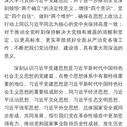
深入学习贯彻习近平党建思想，对于进一步推动全党深
刻领悟“两个确立”的决定性意义，增强“四个意识”、坚
定“四个自信”、做到“两个维护”，确保在思想上政治上
行动上同以习近平同志为核心的党中央保持高度一致；
对于推动全党时刻保持解决大党独有难题的清醒和坚
定，以更高标准、更实举措抓好全面从严治党各项工
作，不断把我们党治理好、建设强，具有重大而深远的
意义。
深刻认识习近平党建思想是习近平新时代中国特色
社会主义思想的党建篇，在整个思想体系中有着特殊重
要的地位。习近平党建思想是习近平新时代中国特色社
会主义思想的重要组成部分，同习近平经济思想、习近
平法治思想、习近平文化思想、习近平生态文明思想、
习近平强军思想、习近平外交思想、总体国家安全观同
步形成、共同发展，指引我们党在革命性锻造中更加坚
强有力，推动党和国家事业取得历史性成就、发生历史