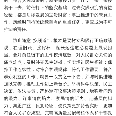
的、符合人民愿望的，就要像接力赛一样，一棒一棒接
着干下去。前任打下的坚实基础、过去实践积淀的有益
经验，都是后续发展的宝贵财富；事业推进中的未竟工
作、历经时间检验延续至今的重点任务，更应成为不可
推卸的责任。
防止随意“换频道”，根本是要树立和践行正确政绩
观，在理旧账、接好棒、谋长远这道必答题上展现担
当。要对前任留下的工作摸清底数，对人民群众关切的
痛点难点，及时补齐民生短板，切实增进民生福祉；保
持工作连续性，对符合客观规律、符合工作需要、符合
群众利益的工作，就要一以贯之干下去，并与时俱进地
加以完善，推动工作迈上新台阶。坚持科学决策、民主
决策、依法决策，严格遵守议事决策规则，增强看问题
的眼力、谋事情的脑力、察民情的听力、走基层的脚
力，集思广益、反复论证，使决策更加符合实际，更加
符合人民群众愿望。完善高质量发展考核体系和干部政