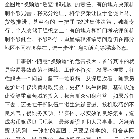
企图用“换频道”逃避“解难题”的责任。有的地方决策机
制不够完善，将充分论证、科学决策让位于仓促上马、
贸然推进，甚至有的“一把手”绕过集体决策，独断专
行，个人凌驾于组织之上；有的地方和部门考核评价机
制不够健全、不够科学，重显绩轻潜绩等问题仍在部分
地区不同程度存在，进一步催生急功近利等浮躁心态。
干事创业随意“换频道”的危害极大，首当其冲的就
是容易导致政策不连续、工作不衔接、发展不连贯，往
往解决一个问题，留下一堆麻烦。从深层次看，随意另
起炉灶不仅浪费财政资金，更挤占民生保障、基础设施
建设等重点领域的投入，损害群众切身利益。如果放任
下去，还会在干部队伍中滋生急躁冒进、投机取巧的不
良风气，侵蚀务实功、出实招、求实效的良好氛围，造
成劣币驱逐良币现象，最终贻误党和人民事业。必须清
醒认识到，一张好的蓝图，只要是科学的、切合实际