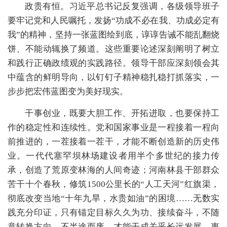
政贵有恒。习近平总书记反复强调，各级领导班子
要牢记党和人民嘱托，发扬“功成不必在我、功成必定有
我”的精神，坚持一张蓝图绘到底，谆谆告诫不能乱翻烧
饼、不能动辄换了频道。这些重要论述深刻阐明了树立
和践行正确政绩观的实践路径。领导干部应深刻领会其
中蕴含的鲜明导向，以钉钉子精神稳扎稳打抓落实，一
步步把宏伟蓝图变为美好现实。
干事创业，既要大胆工作、开拓进取，也要保持工
作的稳定性和连续性。党和国家事业是一程接着一程向
前推进的，一茬接着一茬干，才能不断创造新的历史伟
业。一代代塞罕坝林场建设者用半个多世纪的接力传
承，创造了荒原变林海的人间奇迹；河南林县干部群众
苦干十个春秋，修筑1500公里长的“人工天河”红旗渠，
彻底改变当地“十年九旱，水贵如油”的困境……无数实
践充分印证，只有锚定目标久久为功、接续奋斗，不随
意转换方向、不半途而废，才能干成关乎长远发展、惠