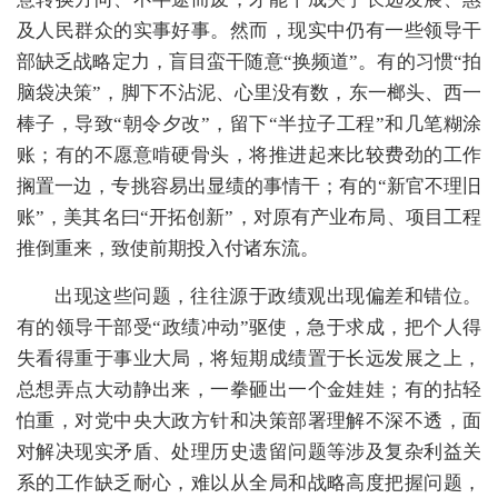
及人民群众的实事好事。然而，现实中仍有一些领导干
部缺乏战略定力，盲目蛮干随意“换频道”。有的习惯“拍
脑袋决策”，脚下不沾泥、心里没有数，东一榔头、西一
棒子，导致“朝令夕改”，留下“半拉子工程”和几笔糊涂
账；有的不愿意啃硬骨头，将推进起来比较费劲的工作
搁置一边，专挑容易出显绩的事情干；有的“新官不理旧
账”，美其名曰“开拓创新”，对原有产业布局、项目工程
推倒重来，致使前期投入付诸东流。
出现这些问题，往往源于政绩观出现偏差和错位。
有的领导干部受“政绩冲动”驱使，急于求成，把个人得
失看得重于事业大局，将短期成绩置于长远发展之上，
总想弄点大动静出来，一拳砸出一个金娃娃；有的拈轻
怕重，对党中央大政方针和决策部署理解不深不透，面
对解决现实矛盾、处理历史遗留问题等涉及复杂利益关
系的工作缺乏耐心，难以从全局和战略高度把握问题，