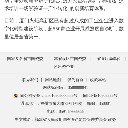
动，举办制造业数字化能力提升公益培训班，构建起“技
术培训—场景验证—产业转化”的创新培育体系。
目前，厦门火炬高新区已有超过八成的工业企业进入数
字化转型建设阶段，超550家企业开展成熟度自诊断，数
量位居全省第一。
国家及各省市国资委
本省设区市国资委
省直厅局单位
所出资企业
联系我们
|
网站地图
|
设为首页
|
收藏本站
网站标识码： 3500000041
闽公网安备： 35010202000582号
闽ICP备10202222号
通讯地址：福州市东大路73号1号楼
邮编：350001
电话：0591-87668658
中文域名：福建省人民政府国有资产监督管理委员会.政务