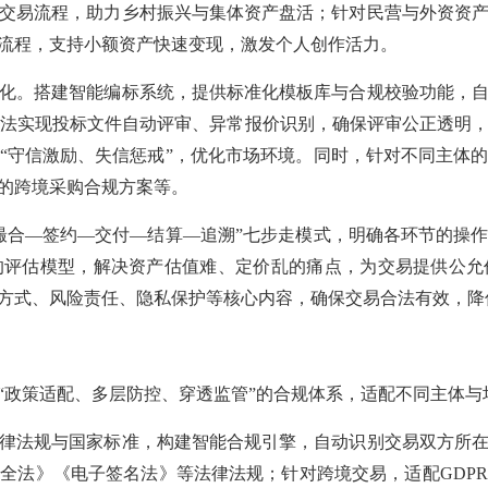
交易流程，助力乡村振兴与集体资产盘活；针对民营与外资资
流程，支持小额资产快速变现，激发个人创作活力。
。搭建智能编标系统，提供标准化模板库与合规校验功能，自
算法实现投标文件自动评审、异常报价识别，确保评审公正透明
“守信激励、失信惩戒”，优化市场环境。同时，针对不同主体
的跨境采购合规方案等。
撮合—签约—交付—结算—追溯”七步走模式，明确各环节的操
的评估模型，解决资产估值难、定价乱的痛点，为交易提供公允
付方式、风险责任、隐私保护等核心内容，确保交易合法有效，
“政策适配、多层防控、穿透监管”的合规体系，适配不同主体与
法规与国家标准，构建智能合规引擎，自动识别交易双方所在
安全法》《电子签名法》等法律法规；针对跨境交易，适配
GD