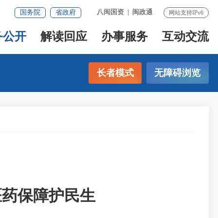
八闽国资
|
闽政通
国务院
省政府
网站支持IPv6
务公开
解读回应
办事服务
互动交流
长者模式
无障碍浏览
医药保障护民生